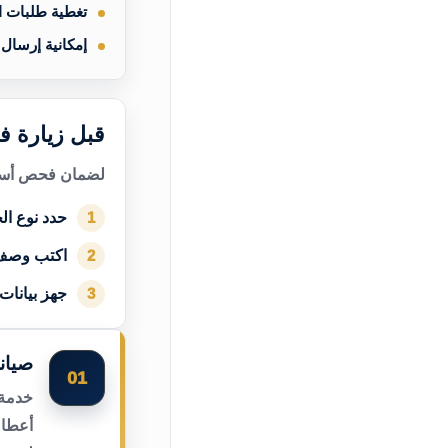
تغطية طلبات 
إمكانية إرسال
قبل زيارة ف
لضمان فحص أسرع
حدد نوع الج
1
اكتب وصف
2
جهز بيانات
3
صيان
01
خدمة 
أعطال