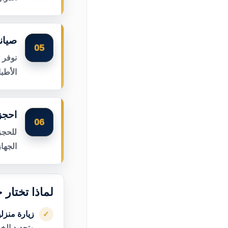
صيان
05
نوفر 
الأطب
احجز 
06
للحجز
الجها
لماذا تختار 
زيارة منزل
✓
وتحديد الخ