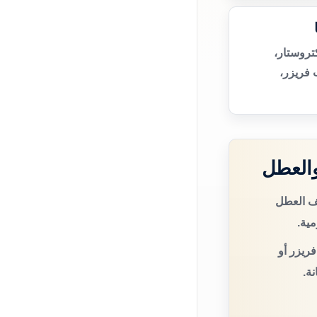
تروستار،
 فريزر،
والعطل
صف العطل
مية.
فريزر أو
ة.