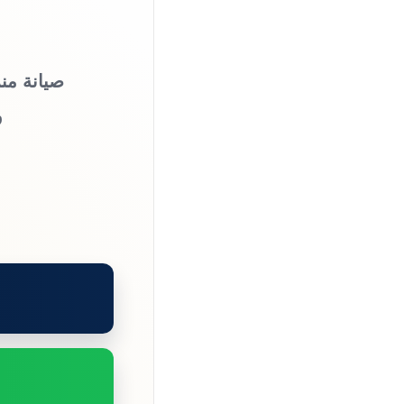
صيانة منز
و