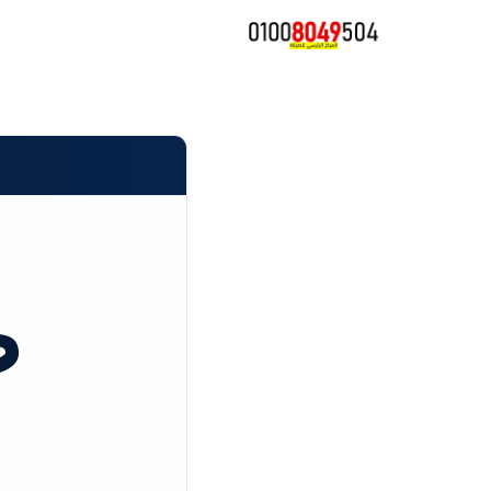
تخطى
إلى
المحتوى
ص