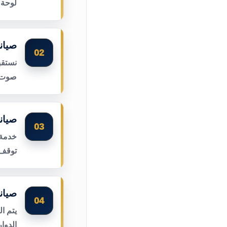
لوحة 
صيان
02
نستقب
صوت ا
صيان
03
خدمة 
توقف 
صيان
04
يتم ا
الدوا