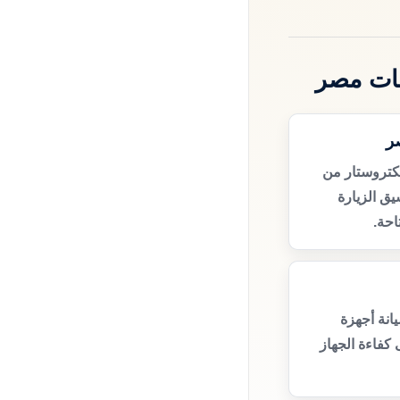
ظات مصر
ر
كتروستار من
ق الزيارة
حة.
انة أجهزة
كفاءة الجهاز