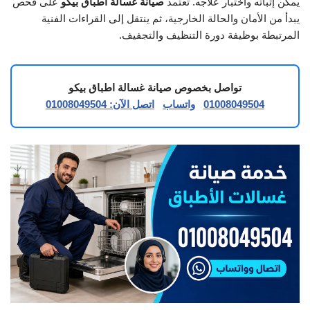
يمكن إثباته واختبار علاجه. تعتمد
صيانة غسالة اطباق بيكو
على فحص
يبدأ من الأمان والحالة الخارجية، ثم ينتقل إلى القراءات الفنية
المرتبطة بوظيفة دورة التنظيف والتجفيف.
تواصل بخصوص صيانة غسالة اطباق بيكو
01008049504
واتساب
اتصل الآن: 01008049504