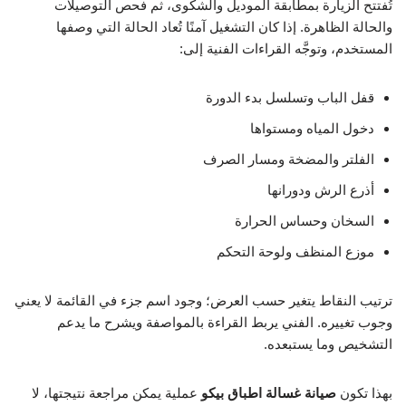
تُفتتح الزيارة بمطابقة الموديل والشكوى، ثم فحص التوصيلات
والحالة الظاهرة. إذا كان التشغيل آمنًا تُعاد الحالة التي وصفها
المستخدم، وتوجَّه القراءات الفنية إلى:
قفل الباب وتسلسل بدء الدورة
دخول المياه ومستواها
الفلتر والمضخة ومسار الصرف
أذرع الرش ودورانها
السخان وحساس الحرارة
موزع المنظف ولوحة التحكم
ترتيب النقاط يتغير حسب العرض؛ وجود اسم جزء في القائمة لا يعني
وجوب تغييره. الفني يربط القراءة بالمواصفة ويشرح ما يدعم
التشخيص وما يستبعده.
بهذا تكون
صيانة غسالة اطباق بيكو
عملية يمكن مراجعة نتيجتها، لا