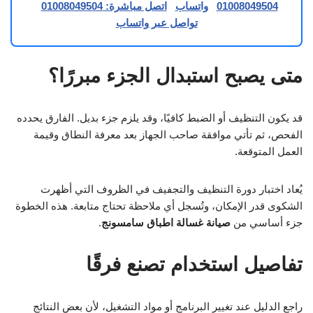
01008049504
واتساب
اتصل مباشرة: 01008049504
تواصل عبر واتساب
متى يصبح استبدال الجزء مبررًا؟
قد يكون التنظيف أو الضبط كافيًا، وقد يلزم جزء بديل. الفارق يحدده
الفحص، ثم تأتي موافقة صاحب الجهاز بعد معرفة النطاق وقيمة
العمل المتوقعة.
يُعاد اختبار دورة التنظيف والتجفيف في الظروف التي أظهرت
الشكوى قدر الإمكان، وتُسجل أي ملاحظة تحتاج متابعة. هذه الخطوة
جزء أساسي من
صيانة غسالة اطباق سامسونج
.
تفاصيل استخدام تصنع فرقًا
راجع الدليل عند تغيير البرنامج أو مواد التشغيل، لأن بعض النتائج