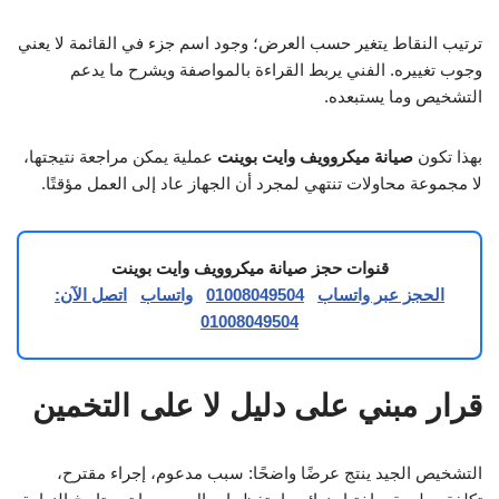
ترتيب النقاط يتغير حسب العرض؛ وجود اسم جزء في القائمة لا يعني
وجوب تغييره. الفني يربط القراءة بالمواصفة ويشرح ما يدعم
التشخيص وما يستبعده.
بهذا تكون
صيانة ميكروويف وايت بوينت
عملية يمكن مراجعة نتيجتها،
لا مجموعة محاولات تنتهي لمجرد أن الجهاز عاد إلى العمل مؤقتًا.
قنوات حجز صيانة ميكروويف وايت بوينت
الحجز عبر واتساب
01008049504
واتساب
اتصل الآن:
01008049504
قرار مبني على دليل لا على التخمين
التشخيص الجيد ينتج عرضًا واضحًا: سبب مدعوم، إجراء مقترح،