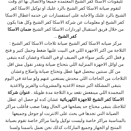
تليفونات الاسكا كفر الشيخ المعتمده جميعا والاتصال بها اى وقت
لتقوم صيانة الاسكا كفر الشيخ بالرد عليك او توكيل الاسكا كفر
الشيخ بالرد علىك والاجابه على استفسارات عن خدمه اعطال الاسكا
كفر الشيخ او معلومات عن شركة الاسكا كفر الشيخ وكل هذا يكون
من خلال فريق استقبال اوردارات الاسكا كفر الشيخ
ضمان الاسكا
كفر الشيخ
..
مركز صيانه الاسكا كفر الشيخ صيانة ثلاجات الاسكا كفر الشيخ :
الثلاجة من اكتر الاجهزة اللي في البيت عليها ضغط وحمل كتير و فتح
و قفل اكتر بكتير سواء في الصيف او في الشتاء وعشان كده بتبقى
من اوائل الاجهزة المنزلية اللي بتحتاج صيانة ونقدر نقول مش اقل
من كل سنتين بيحصل فيها عطل وتحتاج صيانة واصلاح وعشان
الثلاجات من الحاجات اللي محدش يستغني عنهم ولو ساعة في اليوم
بتبقى المشكلة اكبر نتيجة الاغذيه والمشروبات والفريز والاغذية
المجمدة اللي مينفعش تقعد برة الثلاجة مدة طويلة .
عنوان شركة
الاسكا كفر الشيخ للاجهزة الكهربائية
عشان كده لو حصل اي عطل
لثلاجتك بتبقى محتاج حد يصلحها في الحال وهذا صعب فأغلب مراكز
الصيانة التي تجدها في بحث على الانترنت او جوجل وجميعها
بالمناسبة مراكز خاصة وليست توكيل وانما مراكز خاصة تقوم بصيانة
المنتج او الجهاز وجميع الماركات كذلك نحن نعمل باسمنا ولسنا