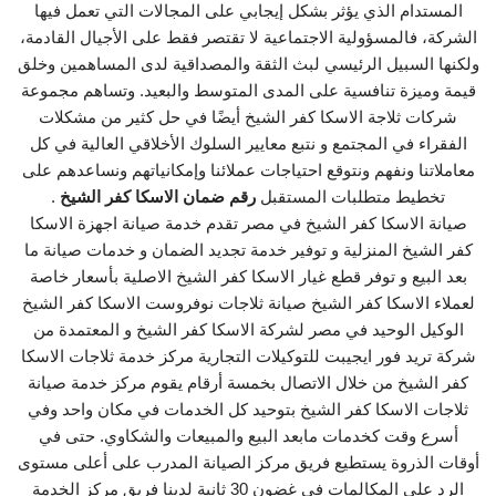
المستدام الذي يؤثر بشكل إيجابي على المجالات التي تعمل فيها
الشركة، فالمسؤولية الاجتماعية لا تقتصر فقط على الأجيال القادمة،
ولكنها السبيل الرئيسي لبث الثقة والمصداقية لدى المساهمين وخلق
قيمة وميزة تنافسية على المدى المتوسط والبعيد. وتساهم مجموعة
شركات ثلاجة الاسكا كفر الشيخ أيضًا في حل كثير من مشكلات
الفقراء في المجتمع و نتبع معايير السلوك الأخلاقي العالية في كل
معاملاتنا ونفهم ونتوقع احتياجات عملائنا وإمكانياتهم ونساعدهم على
تخطيط متطلبات المستقبل
رقم ضمان الاسكا كفر الشيخ
.
صيانة الاسكا كفر الشيخ في مصر تقدم خدمة صيانة اجهزة الاسكا
كفر الشيخ المنزلية و توفير خدمة تجديد الضمان و خدمات صيانة ما
بعد البيع و توفر قطع غيار الاسكا كفر الشيخ الاصلية بأسعار خاصة
لعملاء الاسكا كفر الشيخ صيانة ثلاجات نوفروست الاسكا كفر الشيخ
الوكيل الوحيد في مصر لشركة الاسكا كفر الشيخ و المعتمدة من
شركة تريد فور ايجيبت للتوكيلات التجارية مركز خدمة ثلاجات الاسكا
كفر الشيخ من خلال الاتصال بخمسة أرقام يقوم مركز خدمة صيانة
ثلاجات الاسكا كفر الشيخ بتوحيد كل الخدمات في مكان واحد وفي
أسرع وقت كخدمات مابعد البيع والمبيعات والشكاوي. حتى في
أوقات الذروة يستطيع فريق مركز الصيانة المدرب على أعلى مستوى
الرد على المكالمات في غضون 30 ثانية لدينا فريق مركز الخدمة