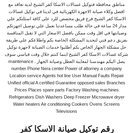
مناطق محافظة فتوكيل غسالات الاسكا كفر الشيخ لديه تعاقد مع
افضل وكلاء صيانة الاجهزة الكهربائية في لدينا في توكيل غسالات
الاسكا كفر الشيخ فرع فريق مخصص للرد علي كافة اسئلتكم علي
مدار 24 ساعة في حالة طلب مساعدتنا نعمل علي توصيل اجهزتكم
وصيانتها في اقل وقت ممكن بافضل الاسعار التي لا تقبل المنافسة
بفريق دعم فني لتحديد المشكلة الخاصة بكم واطلاعكم علي طريقة
حل مشكلة الجهاز الخاص بكم أطلبوا خدمات الصيانة لاجهزة توكيل
شركة غسالات الاسكا كفر الشيخ اينما كنتم خلال وقت قياسي سوف
يصل اليكم مهندسنا لمعاينة العطل وصيانة الجهاز . maintenance
number Phone Nera center Power of attorney a company
Location service Agents hot line User Manual Faults Repair
Unified official A certified Guarantee opposed sales Branches
Prices Places spare parts Factory Washing machines
Refrigerators Dish Washers Deep Freezer Microwave dryer
Water heaters Air conditioning Cookers Ovens Screens
Televisions
رقم توكيل صيانة الاسكا كفر