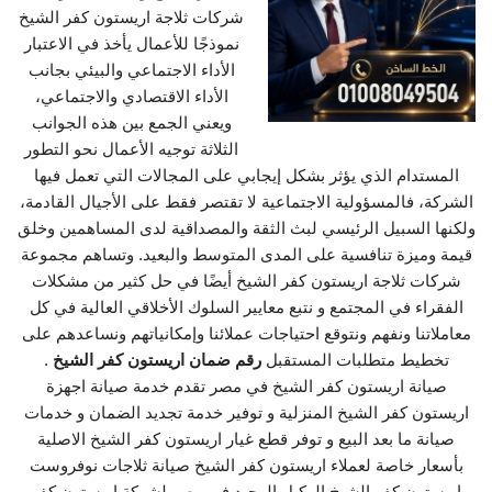
شركات ثلاجة اريستون كفر الشيخ
نموذجًا للأعمال يأخذ في الاعتبار
الأداء الاجتماعي والبيئي بجانب
الأداء الاقتصادي والاجتماعي،
ويعني الجمع بين هذه الجوانب
الثلاثة توجيه الأعمال نحو التطور
المستدام الذي يؤثر بشكل إيجابي على المجالات التي تعمل فيها
الشركة، فالمسؤولية الاجتماعية لا تقتصر فقط على الأجيال القادمة،
ولكنها السبيل الرئيسي لبث الثقة والمصداقية لدى المساهمين وخلق
قيمة وميزة تنافسية على المدى المتوسط والبعيد. وتساهم مجموعة
شركات ثلاجة اريستون كفر الشيخ أيضًا في حل كثير من مشكلات
الفقراء في المجتمع و نتبع معايير السلوك الأخلاقي العالية في كل
معاملاتنا ونفهم ونتوقع احتياجات عملائنا وإمكانياتهم ونساعدهم على
تخطيط متطلبات المستقبل
رقم ضمان اريستون كفر الشيخ
.
صيانة اريستون كفر الشيخ في مصر تقدم خدمة صيانة اجهزة
اريستون كفر الشيخ المنزلية و توفير خدمة تجديد الضمان و خدمات
صيانة ما بعد البيع و توفر قطع غيار اريستون كفر الشيخ الاصلية
بأسعار خاصة لعملاء اريستون كفر الشيخ صيانة ثلاجات نوفروست
اريستون كفر الشيخ الوكيل الوحيد في مصر لشركة اريستون كفر