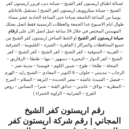
غسالة اطباق اريستون كفر الشيخ – صيانة ديب فريزر اريستون كفر
الشيخ – صيانة ميكروويف اريستون كفر الشيخ ) نستقبل بلاغاتكم
يوميا من الساعة التاسعة صباحا حتى الساعة الحادية عشر مساء
طوال ايام الاسبوع عدا الجمعة والعطلات الرسمية فقط اتصل يصلك
المهندس المختص في خلال 24 ساعة عمل اتصل الان على
ارقام
صيانة اريستون كفر الشيخ
او الخط الساخن اريستون كفر الشيخ من
جميع المحافظات والمراكز ( القاهرة – الجيزة – القليوبية – الشرقية
– الغربية – المنوفية – كفر الشيخ – كفر الشيخ – كفر الشيخ – كفر
الشيخ – كفر الدوار – البحيرة – دمنهور – بنها – طنطا – الزقازيق –
المحلة – طلخا – طوخ – شبين الكوم – قويسنا – مدينة نصر –
الرحاب – مدينتي – حلوان – 6 اكتوبر – المعادي – الشيخ زايد – الهرم
– فيصل – السيدة عائشة – مصر الجديدة – النزهة – السلام – المرج
– المطرية – بولاق – عابدين – حدائق القبة – شبرا – البساتين – روض
الفرج – الشرابية – الزاوية الحمراء )
رقم اريستون كفر الشيخ
المجاني | رقم شركة اريستون كفر