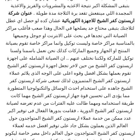
بتبقى المشكلة اكبر نتيجة الاغذيه والمشروبات والفريز والاغذية
المجمدة اللي مينفعش تقعد برة الثلاجة مدة طويلة .
عنوان شركة
اريستون كفر الشيخ للاجهزة الكهربائية
عشان كده لو حصل اي عطل
لثلاجتك بتبقى محتاج حد يصلحها في الحال وهذا صعب فأغلب مراكز
الصيانة التي تجدها في بحث على الانترنت او جوجل وجميعها
بالمناسبة مراكز خاصة وليست توكيل وانما مراكز خاصة تقوم بصيانة
المنتج او الجهاز وجميع الماركات كذلك نحن نعمل باسمنا ولسنا
توكيل للماركة ولكننا نختلف عنهم .. ان الصيانة الشامله على اجهزة
اريستون كفر الشيخ من حين لاخر تجعل اجهزة اريستون كفر الشيخ
تقوم بعملها بشكل افضل وقوه اعلى على الوجه الذى يلائم عملاء
اريستون كفر الشيخ المتميزون لذلك تسعى شركة اريستون كفر
الشيخ جاهده على استخدام احدث الوسائل والتكنولوجيا المتطورة
مما يؤدى الى تحسين قوة جهاز اريستون كفر الشيخ مهما كانت
طريقة استخدامه ومهما طالت عليه الفترات من عدم تعرضه لصيانة
اريستون كفر الشيخ الدورية ، فقامت بدورها الفعال فى توفير اكبر
عدد ممكن من خدمة عملاء اريستون كفر الشيخ المتواجدون حول
العالم الذين يعملون بشكل جاد على توفير افضل خدمه لعملاء
اريستون كفر الشيخ المتواجدون حول العالم داخل مصر خاصة ليكونو