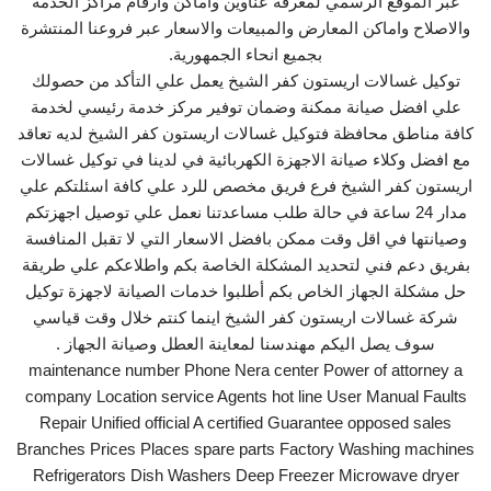
عبر الموقع الرسمي لمعرفة عناوين واماكن وارقام مراكز الخدمة
والاصلاح واماكن المعارض والمبيعات والاسعار عبر فروعنا المنتشرة
بجميع انحاء الجمهورية.
توكيل غسالات اريستون كفر الشيخ يعمل علي التأكد من حصولك
علي افضل صيانة ممكنة وضمان توفير مركز خدمة رئيسي لخدمة
كافة مناطق محافظة فتوكيل غسالات اريستون كفر الشيخ لديه تعاقد
مع افضل وكلاء صيانة الاجهزة الكهربائية في لدينا في توكيل غسالات
اريستون كفر الشيخ فرع فريق مخصص للرد علي كافة اسئلتكم علي
مدار 24 ساعة في حالة طلب مساعدتنا نعمل علي توصيل اجهزتكم
وصيانتها في اقل وقت ممكن بافضل الاسعار التي لا تقبل المنافسة
بفريق دعم فني لتحديد المشكلة الخاصة بكم واطلاعكم علي طريقة
حل مشكلة الجهاز الخاص بكم أطلبوا خدمات الصيانة لاجهزة توكيل
شركة غسالات اريستون كفر الشيخ اينما كنتم خلال وقت قياسي
سوف يصل اليكم مهندسنا لمعاينة العطل وصيانة الجهاز .
maintenance number Phone Nera center Power of attorney a
company Location service Agents hot line User Manual Faults
Repair Unified official A certified Guarantee opposed sales
Branches Prices Places spare parts Factory Washing machines
Refrigerators Dish Washers Deep Freezer Microwave dryer