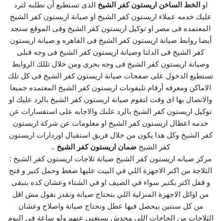
او
الخط الساخن اريستون كفر الشيخ
الذى تستطيع أن تطلبه لترد
عليك خدمه عملاء اريستون كفر الشيخ او صيانة اريستون كفر الشيخ
المعتمده فى مصر او توكيل اريستون كفر الشيخ وفى الموقع ستجد
أيضا روابط صيانة اريستون كفر الشيخ فى القاهره و صيانة اريستون
كفر الشيخ فى الدلتا وصيانة اريستون كفر الشيخ فى وجه قبلى
وصيانة اريستون كفر الشيخ فى وجه بحرى ومن خلال تللك الروابط
تستطيع الدخول على صفحات صيانة اريستون كفر الشيخ فى كل تلك
الاماكن ومعرفه أرقام تليفونات اريستون كفر الشيخ المعتمده جميعا
والاتصال بها اى وقت لتقوم صيانة اريستون كفر الشيخ بالرد عليك او
توكيل اريستون كفر الشيخ بالرد علىك والاجابه على استفسارات عن
خدمه اعطال اريستون كفر الشيخ او معلومات عن شركة اريستون
كفر الشيخ وكل هذا يكون من خلال فريق استقبال اوردارات اريستون
كفر الشيخ
ضمان اريستون كفر الشيخ
..
مركز صيانه اريستون كفر الشيخ صيانة ثلاجات اريستون كفر الشيخ :
الثلاجة من اكتر الاجهزة اللي في البيت عليها ضغط وحمل كتير و فتح
و قفل اكتر بكتير سواء في الصيف او في الشتاء وعشان كده بتبقى
من اوائل الاجهزة المنزلية اللي بتحتاج صيانة ونقدر نقول مش اقل
من كل سنتين بيحصل فيها عطل وتحتاج صيانة واصلاح وعشان
الثلاجات من الحاجات اللي محدش يستغني عنهم ولو ساعة في اليوم