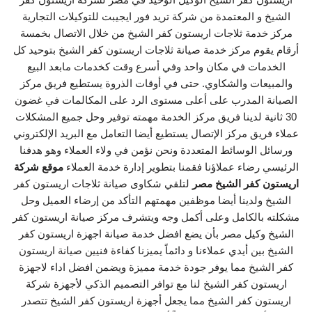
الشيخ و المعتمدة من شركة تريد فور ايجيبت للتوكيلات التجارية
مركز خدمة ثلاجات اريستون كفر الشيخ من خلال الاتصال بخمسة
أرقام يقوم مركز خدمة صيانة ثلاجات اريستون كفر الشيخ بتوحيد كل
الخدمات في مكان واحد وفي أسرع وقت كخدمات مابعد البيع
والمبيعات والشكاوي. حتى في أوقات الذروة يستطيع فريق مركز
الصيانة المدرب على أعلى مستوى الرد على المكالمات في غضون
30 ثانية لدينا فريق مركز الخدمة مهمته توفير وحل جميع المشكلات
عملاء فريق مركز الإتصال يستطيع أيضا التعامل مع البريد الإلكتروني
ورسائل الوسائط المتعددة ونحن نؤمن في ولاء العملاء وهو هدفنا
الرئيسي رضاء عملاؤنا فقمنا بتطوير إدارة خدمة العملاء
موقع شركة
اريستون كفر الشيخ مصر
لتلقي شكاوى صيانة ثلاجات اريستون كفر
الشيخ ولدينا أيضا موظفين مهمتهم التأكد من إرضاء العميل وحل
مشكلته بالكامل وعلى أكمل وجه ويتشرف مركز صيانة اريستون كفر
الشيخ وكيل مصر بأن يضع افضل خدمة صيانة اجهزة اريستون كفر
الشيخ بين أيدي عملاءنا و دائماً يميزنا كفاءة فنيين صيانة اريستون
كفر الشيخ مما يوفر جودة خدمة مميزة ويضمن افضل اداء لاجهزة
اريستون كفر الشيخ لنا مع توافر التصميم الذكي لأجهزة شركة
اريستون كفر الشيخ مما يجعل أجهزة اريستون كفر الشيخ تتصدر