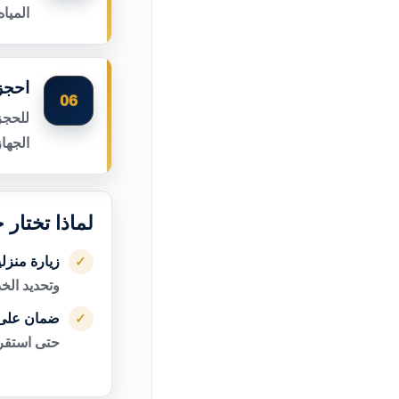
الميا
احجز 
06
للحجز
الجها
لماذا تختار 
زيارة منزل
✓
وتحديد الخ
ضمان على 
✓
حتى استقرا