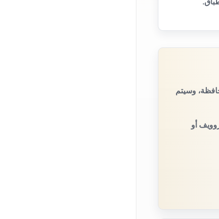
باق.
حافظة، وسيتم
روويف أو