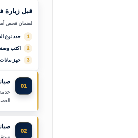
قبل زيارة فن
لضمان فحص أسرع
حدد نوع الج
1
اكتب وصف
2
جهز بيانات
3
صيان
01
خدمة 
العصر
صيانة
02
نستقب