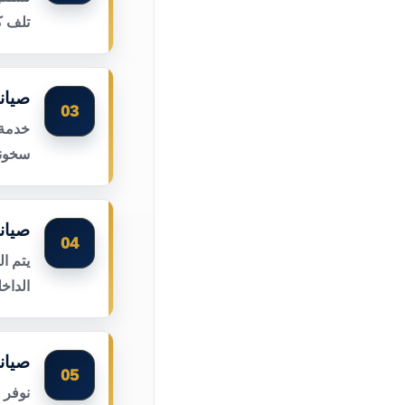
تلف ك
صيانة
03
خدمة 
سخونة
صيان
04
يتم ا
الداخ
صيان
05
نوفر 