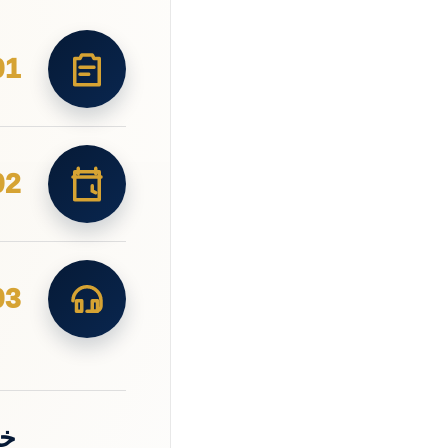
01
02
03
خد