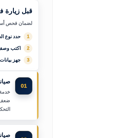
قبل زيارة فن
لضمان فحص أسرع
حدد نوع الج
1
اكتب وصف
2
جهز بيانات
3
صيان
01
خدمة 
ضعف ا
التحك
صيانة