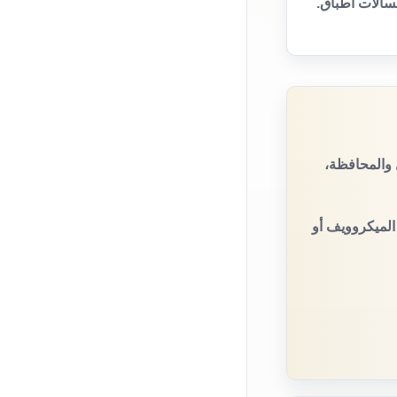
سالات أطباق.
 والمحافظة،
 الميكروويف أو