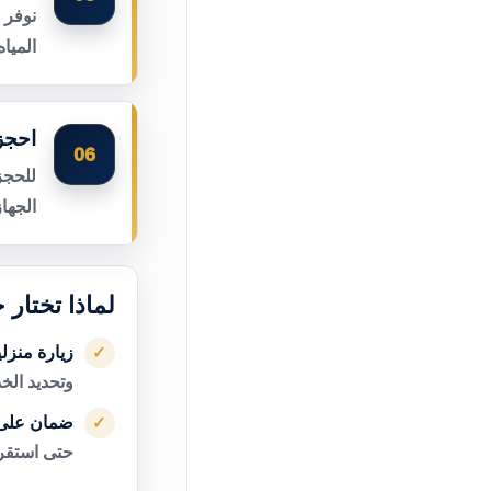
نوفر 
الميا
احجز 
06
للحجز
الجها
لماذا تختار 
زيارة منزل
✓
وتحديد الخ
ضمان على 
✓
حتى استقرا