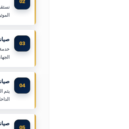
02
نستقب
الموت
صيانة
03
خدمة 
الجها
صيان
04
يتم ا
الداخ
صيان
05