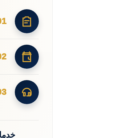
01
02
03
خدما