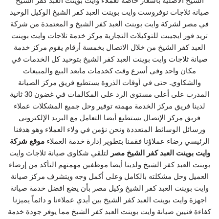
الشيخ الاصلية بأسعار خاصة لعملاء وايت بوينت العبد كفر الشيخ
صيانة ثلاجات نوفروست وايت بوينت العبد كفر الشيخ الوكيل الوحيد
في مصر لشركة وايت بوينت العبد كفر الشيخ و المعتمدة من شركة
تريد فور ايجيبت للتوكيلات التجارية مركز خدمة ثلاجات وايت بوينت
العبد كفر الشيخ من خلال الاتصال بخمسة أرقام يقوم مركز خدمة
صيانة ثلاجات وايت بوينت العبد كفر الشيخ بتوحيد كل الخدمات في
مكان واحد وفي أسرع وقت كخدمات مابعد البيع والمبيعات
والشكاوي. حتى في أوقات الذروة يستطيع فريق مركز الصيانة
المدرب على أعلى مستوى الرد على المكالمات في غضون 30 ثانية
لدينا فريق مركز الخدمة مهمته توفير وحل جميع المشكلات عملاء
فريق مركز الإتصال يستطيع أيضا التعامل مع البريد الإلكتروني
ورسائل الوسائط المتعددة ونحن نؤمن في ولاء العملاء وهو هدفنا
الرئيسي رضاء عملاؤنا فقمنا بتطوير إدارة خدمة العملاء
موقع شركة
وايت بوينت العبد كفر الشيخ مصر
لتلقي شكاوى صيانة ثلاجات وايت
بوينت العبد كفر الشيخ ولدينا أيضا موظفين مهمتهم التأكد من إرضاء
العميل وحل مشكلته بالكامل وعلى أكمل وجه ويتشرف مركز صيانة
وايت بوينت العبد كفر الشيخ وكيل مصر بأن يضع افضل خدمة صيانة
اجهزة وايت بوينت العبد كفر الشيخ بين أيدي عملاءنا و دائماً يميزنا
كفاءة فنيين صيانة وايت بوينت العبد كفر الشيخ مما يوفر جودة خدمة