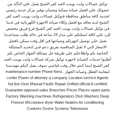
توكيل غسالات وايت بوينت العبد كفر الشيخ يعمل علي التأكد من
حصولك علي افضل صيانة ممكنة وضمان توفير مركز خدمة رئيسي
لخدمة كافة مناطق محافظة فتوكيل غسالات وايت بوينت العبد كفر
الشيخ لديه تعاقد مع افضل وكلاء صيانة الاجهزة الكهربائية في لدينا
في توكيل غسالات وايت بوينت العبد كفر الشيخ فرع فريق مخصص
للرد علي كافة اسئلتكم علي مدار 24 ساعة في حالة طلب مساعدتنا
نعمل علي توصيل اجهزتكم وصيانتها في اقل وقت ممكن بافضل
الاسعار التي لا تقبل المنافسة بفريق دعم فني لتحديد المشكلة
الخاصة بكم واطلاعكم علي طريقة حل مشكلة الجهاز الخاص بكم
أطلبوا خدمات الصيانة لاجهزة توكيل شركة غسالات وايت بوينت العبد
كفر الشيخ اينما كنتم خلال وقت قياسي سوف يصل اليكم مهندسنا
لمعاينة العطل وصيانة الجهاز . maintenance number Phone Nera
center Power of attorney a company Location service Agents
hot line User Manual Faults Repair Unified official A certified
Guarantee opposed sales Branches Prices Places spare parts
Factory Washing machines Refrigerators Dish Washers Deep
Freezer Microwave dryer Water heaters Air conditioning
Cookers Ovens Screens Televisions