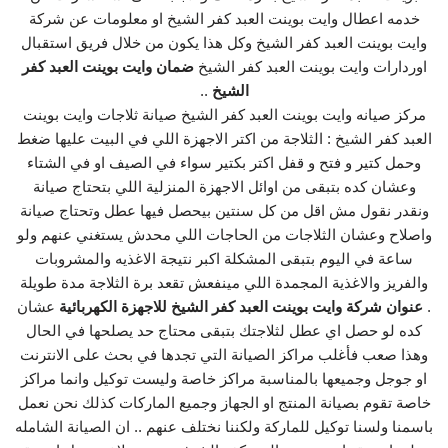
خدمه اعطال وايت بوينت العبد كفر الشيخ او معلومات عن شركة
وايت بوينت العبد كفر الشيخ وكل هذا يكون من خلال فريق استقبال
اوردارات وايت بوينت العبد كفر الشيخ
ضمان وايت بوينت العبد كفر
الشيخ
..
مركز صيانه وايت بوينت العبد كفر الشيخ صيانة ثلاجات وايت بوينت
العبد كفر الشيخ : الثلاجة من اكتر الاجهزة اللي في البيت عليها ضغط
وحمل كتير و فتح و قفل اكتر بكتير سواء في الصيف او في الشتاء
وعشان كده بتبقى من اوائل الاجهزة المنزلية اللي بتحتاج صيانة
ونقدر نقول مش اقل من كل سنتين بيحصل فيها عطل وتحتاج صيانة
واصلاح وعشان الثلاجات من الحاجات اللي محدش يستغني عنهم ولو
ساعة في اليوم بتبقى المشكلة اكبر نتيجة الاغذيه والمشروبات
والفريز والاغذية المجمدة اللي مينفعش تقعد برة الثلاجة مدة طويلة
.
عنوان شركة وايت بوينت العبد كفر الشيخ للاجهزة الكهربائية
عشان
كده لو حصل اي عطل لثلاجتك بتبقى محتاج حد يصلحها في الحال
وهذا صعب فأغلب مراكز الصيانة التي تجدها في بحث على الانترنت
او جوجل وجميعها بالمناسبة مراكز خاصة وليست توكيل وانما مراكز
خاصة تقوم بصيانة المنتج او الجهاز وجميع الماركات كذلك نحن نعمل
باسمنا ولسنا توكيل للماركة ولكننا نختلف عنهم .. ان الصيانة الشامله