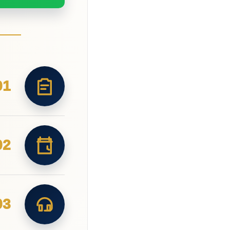
01
02
03