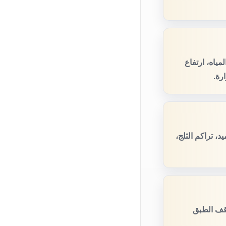
ياه، ارتفاع
رة.
 تراكم الثلج،
قف الطبق