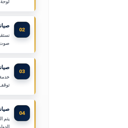
لوحة 
صيان
02
نستقب
صوت ا
صيان
03
خدمة 
توقف 
صيان
04
يتم ا
الدوا