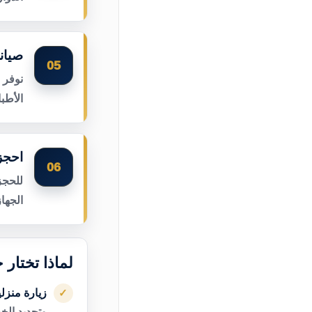
صيان
05
نوفر 
الأطب
احجز
06
للحجز
الجها
لماذا تختار
زيارة منزل
✓
وتحديد الخ