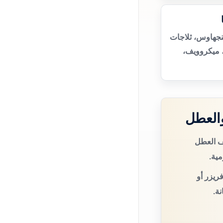
نجهاوس، ثلاجات
 ميكروويف،
العطل
ف العطل
مية.
ريزر أو
ة.