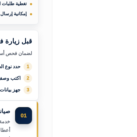
تغطية طلبات 
إمكانية إرسال
قبل زيارة 
لضمان فحص أسرع
حدد نوع الج
1
اكتب وصف
2
جهز بيانات
3
صيان
01
خدمة 
أعطال