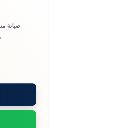
صيانة من
و